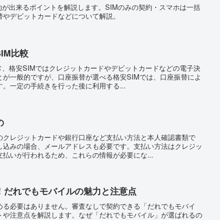
約が出来るポイントを解説します。SIMのみの契約・スマホは一括
替やデビットカードなどについて解説。
IM比較
常、格安SIMではクレジットカードやデビットカードなどの電子決
とが一般的ですが、口座振替が選べる格安SIMでは、口座振替によ
。一定の手続きを行った後に利用する...
の
のクレジットカードや銀行口座など支払い方法と本人確認書類で
し込みの場合、メールアドレスも必要です。支払い方法はクレジッ
払いが行われるため、これらの情報が必要にな...
！だれでもモバイルの魅力と注意点
める必要はありません。審査なしで契約できる「だれでもモバイ
トや注意点を解説します。なぜ「だれでもモバイル」が選ばれるの