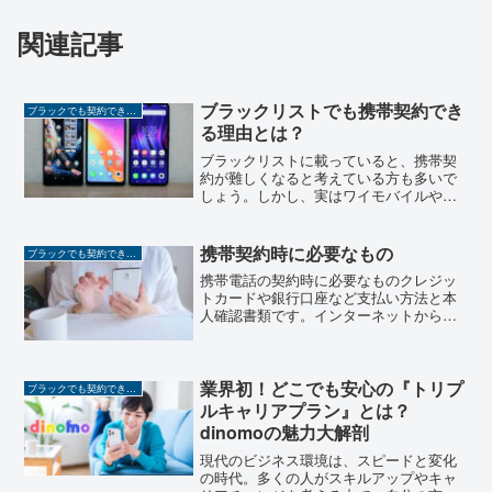
関連記事
ブラックリストでも携帯契約でき
ブラックでも契約できる携帯
る理由とは？
ブラックリストに載っていると、携帯契
約が難しくなると考えている方も多いで
しょう。しかし、実はワイモバイルや
ahamoといったキャリアでは、金融ブラ
ックの影響を受けにくい契約が可能で
す。本記事では、これらのキャリアの契
携帯契約時に必要なもの
ブラックでも契約できる携帯
約条件や審査基準について...
携帯電話の契約時に必要なものクレジッ
トカードや銀行口座など支払い方法と本
人確認書類です。インターネットからの
申し込みの場合、メールアドレスも必要
です。支払い方法はクレジットカードや
銀行口座などから支払いが行われるた
め、これらの情報が必要にな...
業界初！どこでも安心の『トリプ
ブラックでも契約できる携帯
ルキャリアプラン』とは？
dinomoの魅力大解剖
現代のビジネス環境は、スピードと変化
の時代。多くの人がスキルアップやキャ