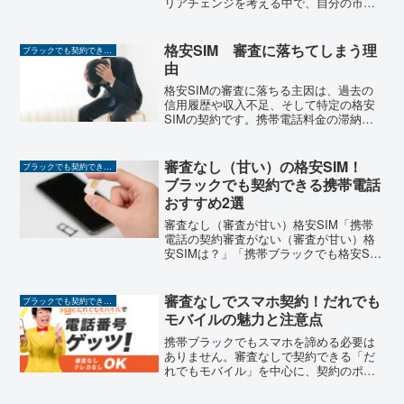
リアチェンジを考える中で、自分の市場
価値を高め、どこでも活躍できる人材に
なることが求められています。そんな時
代のニーズに応えるために登場したの
格安SIM 審査に落ちてしまう理
ブラックでも契約できる携帯
が、dinomoが提供する...
由
格安SIMの審査に落ちる主因は、過去の
信用履歴や収入不足、そして特定の格安
SIMの契約です。携帯電話料金の滞納や
短期解約履歴も影響します。審査での要
点は、信用情報の整合性や、提出書類の
正確性です。
審査なし（甘い）の格安SIM！
ブラックでも契約できる携帯
ブラックでも契約できる携帯電話
おすすめ2選
審査なし（審査が甘い）格安SIM「携帯
電話の契約審査がない（審査が甘い）格
安SIMは？」「携帯ブラックでも格安SIM
の審査に通るのかな？」そんな不安や悩
みをお持ちの方もいらっしゃるのではな
いでしょうか。そこで、携帯電話の契約
審査なしでスマホ契約！だれでも
ブラックでも契約できる携帯
審査が不安な方に...
モバイルの魅力と注意点
携帯ブラックでもスマホを諦める必要は
ありません。審査なしで契約できる「だ
れでもモバイル」を中心に、契約のポイ
ントや注意点を解説します。なぜ「だれ
でもモバイル」が選ばれるのか？【だれ